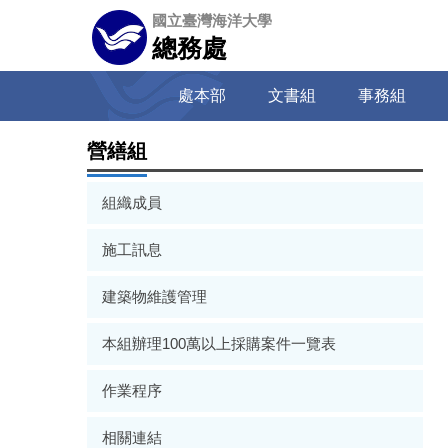
跳
國立臺灣海洋大學
到
總務處
主
要
處本部
文書組
事務組
內
容
區
營繕組
組織成員
施工訊息
建築物維護管理
本組辦理100萬以上採購案件一覽表
作業程序
相關連結