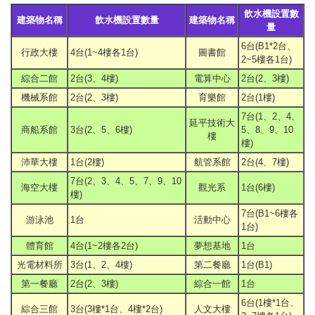
飲水機設置數
建築物名稱
飲水機設置數量
建築物名稱
量
6台(B1*2台、
行政大樓
4台(1~4樓各1台)
圖書館
2~5樓各1台)
綜合二館
2台(3、4樓)
電算中心
2台(2、3樓)
機械系館
2台(2、3樓)
育樂館
2台(1樓)
7台(1、2、4、
延平技術大
商船系館
3台(2、5、6樓)
5、8、9、10
樓
樓)
沛華大樓
1台(2樓)
航管系館
2台(4、7樓)
7台(2、3、4、5、7、9、10
海空大樓
觀光系
1台(6樓)
樓)
7台(B1~6樓各
游泳池
1台
活動中心
1台)
體育館
4台(1~2樓各2台)
夢想基地
1台
光電材料所
3台(1、2、4樓)
第二餐廳
1台(B1)
第一餐廳
2台(2、3樓)
綜合一館
1台
6台(1樓*1台、
綜合三館
3台(3樓*1台、4樓*2台)
人文大樓