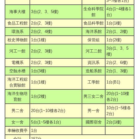
3~7樓各1台)
生命科學院
4台(1~4樓各1
海事大樓
3台(2、3、5樓)
館
台)
食品工程館
2台(2、3樓)
食品科學館
1台(1樓)
環漁系
2台(2、4樓)
海洋系館
2台(1、2樓)
校史博物館
1台(1樓)
保管組
1台(2樓)
3台(1、3、5
河工一館
2台(2、3樓)
河工二館
樓)
電機系
2台(2、3樓)
資訊系
2台(2、6樓)
空蝕水槽
1台(3樓)
造船系館
2台(1、3樓)
海洋工程綜
1台(1樓)
工學館
1台(B1)
合實驗館
海洋生物培
20台(1~10樓
1台(2樓)
男三女二舍
育館
各2台)
10台(1~5樓各
男二舍
20台(1~10樓各2台)
男一舍
2台)
女一舍
5台(1~5樓各1台)
國際宿舍
2台(1樓)
車輛收費亭
1台
合計
157台