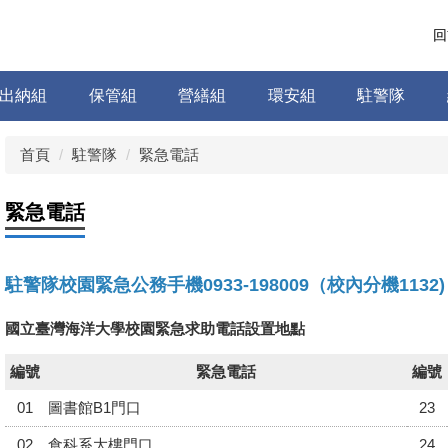
回
出納組
保管組
營繕組
環安組
駐警隊
首頁
駐警隊
緊急電話
緊急電話
駐警隊校園緊急公務手機0933-198009（校內分機1132)
國立臺灣海洋大學校園緊急求助電話設置地點
編號
緊急電話
編號
01
圖書館B1門口
23
02
食科系大樓門口
24