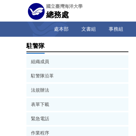
跳
國立臺灣海洋大學
到
總務處
主
要
處本部
文書組
事務組
內
容
區
駐警隊
組織成員
駐警隊沿革
法規辦法
表單下載
緊急電話
作業程序