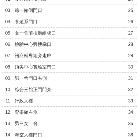
03
綜一館側門口
25
04
養殖系門口
26
05
女一舍前推廣組梯口
27
06
檢驗中心旁樓梯口
28
07
諮商輔導組旁走廊
29
08
頂尖中心實驗室門口
30
09
男ㄧ舍門口右側
31
10
綜合三館正門門旁
32
11
行政大樓
33
12
育樂館右側
34
13
男三女二舍
35
14
海空大樓門口
36