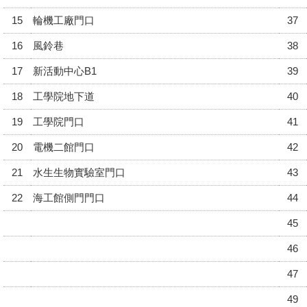
15
輪機工廠門口
37
16
風鈴巷
38
17
新活動中心B1
39
18
工學院地下道
40
19
工學院門口
41
20
電機二館門口
42
21
水生生物實驗室門口
43
22
海工館側門門口
44
45
46
47
49