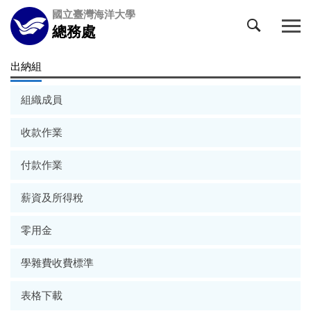
跳
國立臺灣海洋大學
到
總務處
主
要
出納組
內
容
組織成員
區
收款作業
付款作業
薪資及所得稅
零用金
學雜費收費標準
表格下載