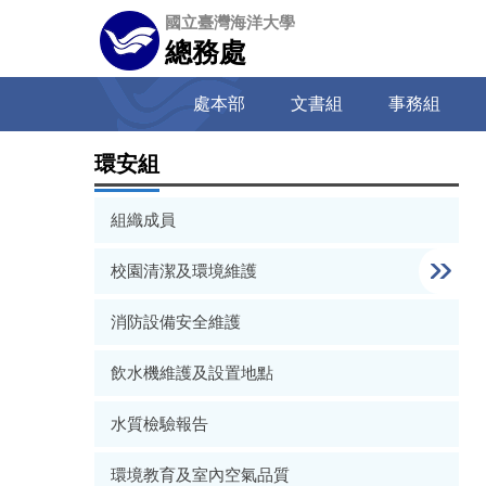
跳
國立臺灣海洋大學
到
總務處
主
要
處本部
文書組
事務組
內
容
區
環安組
組織成員
校園清潔及環境維護
消防設備安全維護
飲水機維護及設置地點
水質檢驗報告
環境教育及室內空氣品質