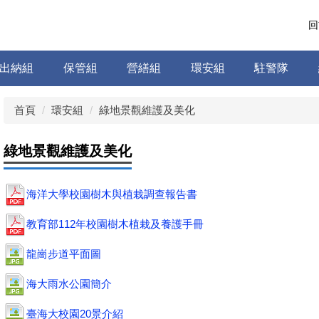
回
出納組
保管組
營繕組
環安組
駐警隊
首頁
環安組
綠地景觀維護及美化
綠地景觀維護及美化
海洋大學校園樹木與植栽調查報告書
教育部112年校園樹木植栽及養護手冊
龍崗步道平面圖
海大雨水公園簡介
臺海大校園20景介紹