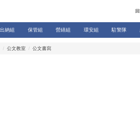
回
出納組
保管組
營繕組
環安組
駐警隊
公文教室
公文書寫