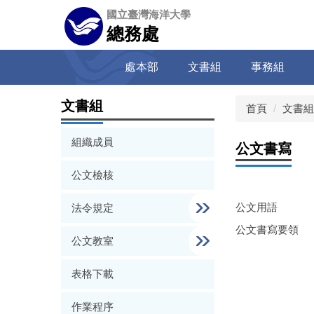
跳
國立臺灣海洋大學
到
總務處
主
要
處本部
文書組
事務組
內
容
區
文書組
首頁
文書組
組織成員
公文書寫
公文檢核
公文用語
法令規定
公文書寫要領
公文教室
表格下載
作業程序