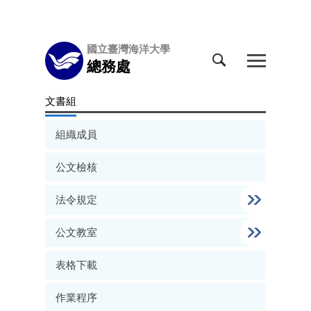
跳
國立臺灣海洋大學
到
總務處
主
要
文書組
內
容
組織成員
區
公文檢核
法令規定
公文教室
表格下載
作業程序