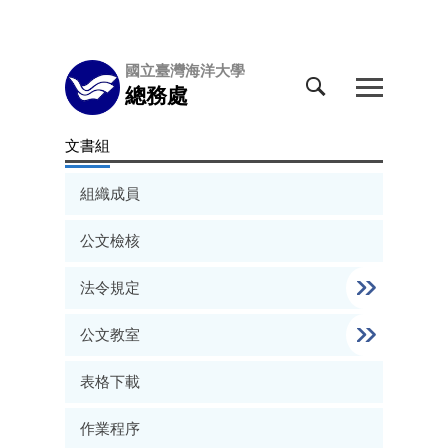
跳
國立臺灣海洋大學
到
總務處
主
要
文書組
內
容
組織成員
區
公文檢核
法令規定
公文教室
表格下載
作業程序