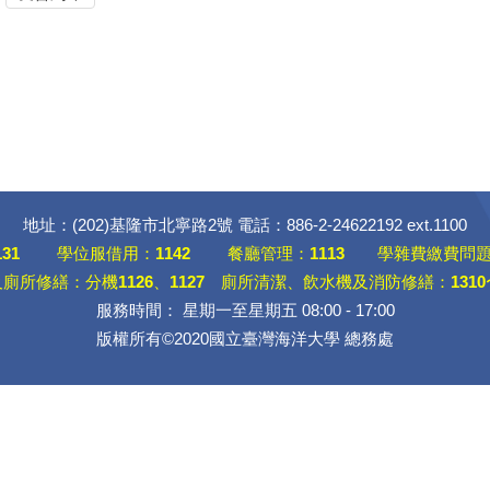
地址：(202)基隆市北寧路2號 電話：886-2-24622192 ext.1100
131
學位服借用：
1142
餐廳管理：
1113
學雜費繳費問題
及廁所修繕：分機
1126
、
1127
廁所清潔、飲水機及消防修繕：
1310
服務時間： 星期一至星期五 08:00 - 17:00
版權所有©2020國立臺灣海洋大學 總務處