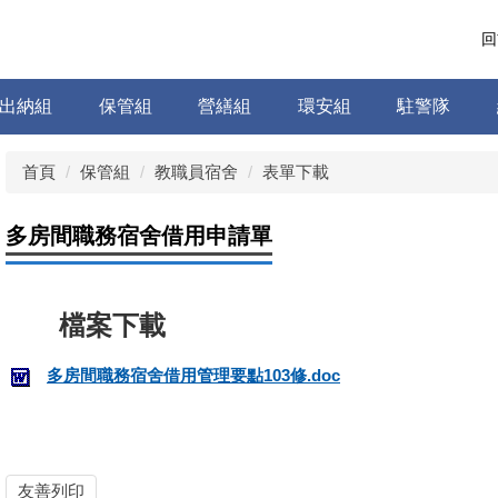
回
出納組
保管組
營繕組
環安組
駐警隊
首頁
保管組
教職員宿舍
表單下載
多房間職務宿舍借用申請單
多房間職務宿舍借用管理要點103修.doc
友善列印