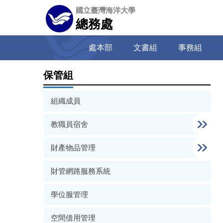
跳
國立臺灣海洋大學
到
總務處
主
要
處本部
文書組
事務組
內
容
區
保管組
組織成員
教職員宿舍
財產物品管理
財管網路服務系統
學位服管理
空間借用管理