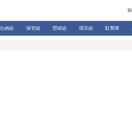
回
出納組
保管組
營繕組
環安組
駐警隊