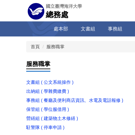
跳
國立臺灣海洋大學
到
總務處
主
要
處本部
文書組
事務組
內
容
區
首頁
服務職掌
服務職掌
文書組 ( 公文系統操作 )
出納組 ( 學雜費繳費 )
事務組 ( 餐廳及便利商店資訊、水電及電話報修 )
保管組 ( 學位服借用 )
營繕組 ( 建築物土木修繕 )
駐警隊 ( 停車申請 )