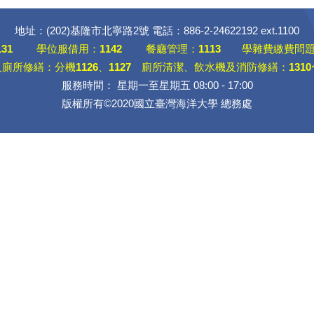
地址：(202)基隆市北寧路2號 電話：886-2-24622192 ext.1100
131
學位服借用：
1142
餐廳管理：
1113
學雜費繳費問題
及廁所修繕：分機
1126
、
1127
廁所清潔、飲水機及消防修繕：
1310
服務時間： 星期一至星期五 08:00 - 17:00
版權所有©2020國立臺灣海洋大學 總務處