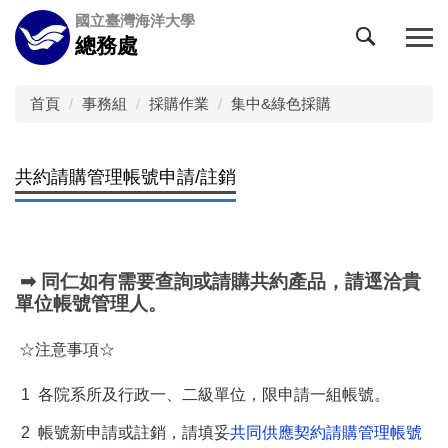
跳
國立臺灣海洋大學
到
總務處
主
要
內
首頁
事務組
採購作業
集中&綠色採購
容
區
共約請購管理帳號申請/註銷
➡ 同仁如有需要查詢或請購共約產品，請逕洽貴
單位帳號管理人。
☆注意事項☆
1
各院系所及行政一、二級單位，限申請一組帳號。
2
帳號新申請或註銷，請填妥
共同供應契約請購管理帳號