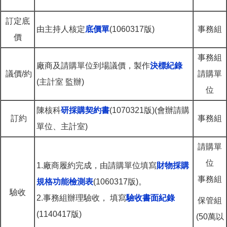
訂定底
由主持人核定
底價單
(1060317版)
事務組
價
事務組
廠商及請購單位到場議價，製作
決標紀錄
議價/約
請購單
(主計室 監辦)
位
陳核科
研採購契約書
(1070321版)(會辦請購
訂約
事務組
單位、主計室)
請購單
位
1.廠商履約完成，由請購單位填寫
財物採購
事務組
規格功能檢測表
(1060317版)。
驗收
2.事務組辦理驗收， 填寫
驗收書面紀錄
保管組
(1140417版)
(50萬以