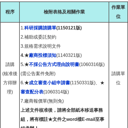
作業單
程序
檢附表格及相關作業
位
1.
科研採購請購單
(1150121版)
2.補助或委託契約
3.規格需求說明文件
4.★
廠商投標須知
(1140321版)
請購
5
.★
不採公告方式理由說明書
(1060316版)
(核准後
(需公告案件免附)
請購單
方得辦
6.
★
成立審查小組申請書
(1150331版)、★
位
理)
審查配分表
(1060314版)
7.廠商報價單(無則免)
上述文件核准後，請將全部紙本移送事務
組，將有標註★文件之word檔E-mail至事