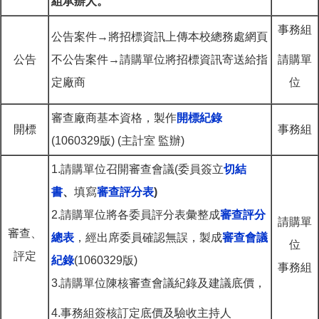
組承辦人。
事務組
公告案件→將招標資訊上傳本校總務處網頁
公告
不公告案件→請購單位將招標資訊寄送給指
請購單
定廠商
位
審查廠商基本資格，製作
開標紀錄
開標
事務組
(1060329版) (主計室 監辦)
1.請購單位召開審查會議(委員簽立
切結
書
、
填寫
審查評分表
)
2.請購單位將各委員評分表彙整成
審查評分
請購單
審查、
總表
，經出席委員確認無誤，製成
審查會議
位
評定
紀錄
(1060329版)
事務組
3.請購單位陳核審查會議紀錄及建議底價，
4.事務組簽核訂定底價及驗收主持人