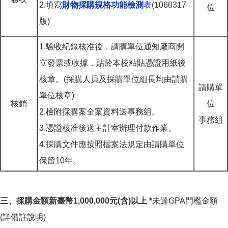
2.填寫
財物採購規格功能檢測
表
(1060317
位
版)
1.驗收紀錄核准後，請購單位通知廠商開
立發票或收據，貼於本校粘貼憑證用紙後
核章。(採購人員及採購單位組長均由請購
請購單
單位核章)
核銷
位
2.檢附採購案全案資料送事務組。
事務組
3.憑證核准後送主計室辦理付款作業。
4.採購文件應按照檔案法規定由請購單位
保留10年。
三、
採購金額新臺幣
1,000,000
元
(
含
)
以上 *
未達GPA門檻金額
(詳備註說明)