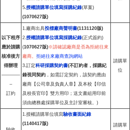
5
.
授權請購單位填寫採購紀錄
(草案)
(1070627版)
1.廠商出具
投標廠商聲明書
(1131120版)
以下程序
2.
授權請購單位填寫採購紀錄
(正式簽約)
應於請購
(
1070627版)
※請確認廠商是否為拒絕往來
核准後方
廠商。
拒絕往來廠商查詢網站
請購單
得辦理
3.訂定
科研採購契約書
(不訂約者，採購紀
位
————
錄視同契約
，如需訂定契約，該契約應由
–
廠商【公司章及負責人章】及本校【印信
訂約
及校長官印】雙方用印；送文書組用印前
須由總務處採購單位及主計室審核。)
1.授權請購單位填寫
驗收書面紀錄
(1140417版)
請購單
驗收