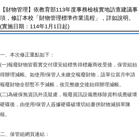
【財物管理】依教育部113年度事務檢核實地訪查建議事
項，修訂本校「財物管理標準作業流程」，詳如說明。
(實施日期：114年1月1日起)
一、本次修正重點如下：
(一)報廢財物皆覈實交付環安組標售得標廠商收受後，保管組始
得辦理減帳。如使用/保管人未繳交報廢財物，該單位當月申請
報廢財物全部暫不予減帳，俟完整繳交後始得辦理減帳。
(二)為確保無資訊外流疑慮，報廢資訊設備應移除資料或應破壞
硬碟後，由使用/保管人簽據硬碟破壞切結書併財物減損單陳
核。
二、保管組網頁連結：