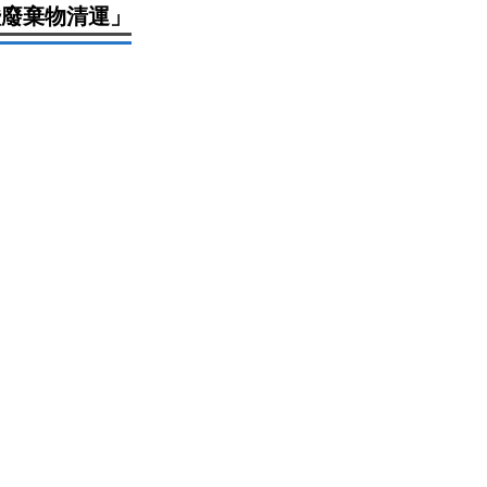
務暨廢棄物清運」